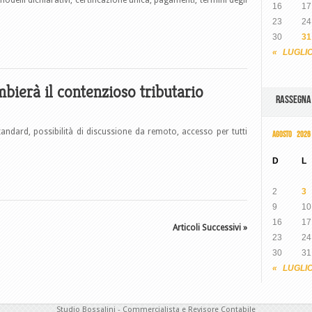
odelli dichiarativi, certificazione unica, pagamenti, termini degli
16
17
23
24
30
31
« LUGLI
bierà il contenzioso tributario
RASSEGN
tandard, possibilità di discussione da remoto, accesso per tutti
AGOSTO 2026
D
L
2
3
9
10
16
17
Articoli Successivi »
23
24
30
31
« LUGLI
Studio Bossalini - Commercialista e Revisore Contabile