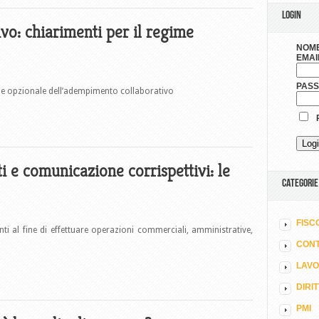
LOGIN
o: chiarimenti per il regime
NOME
EMAI
PAS
gime opzionale dell’adempimento collaborativo
R
 e comunicazione corrispettivi: le
CATEGORIE
FISC
nti al fine di effettuare operazioni commerciali, amministrative,
CONT
LAV
DIRI
PMI