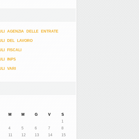
LI AGENZIA DELLE ENTRATE
ULI DEL LAVORO
LI FISCALI
LI INPS
LI VARI
M
M
G
V
S
1
4
5
6
7
8
11
12
13
14
15