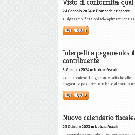
Visto di conformità: qual 
24 Gennaio 2024
in
Domande e risposte
Il Dlgs semplificazioni adempimenti innalza l
Leggi ancora »
Interpelli a pagamento: il
contribuente
5 Gennaio 2024
in
Notizie Fiscali
Cosa contiene il Dlgs con Modifiche allo Sta
soggette a pagamento in base al contribuent
Leggi ancora »
Nuovo calendario fiscale:
23 Ottobre 2023
in
Notizie Fiscali