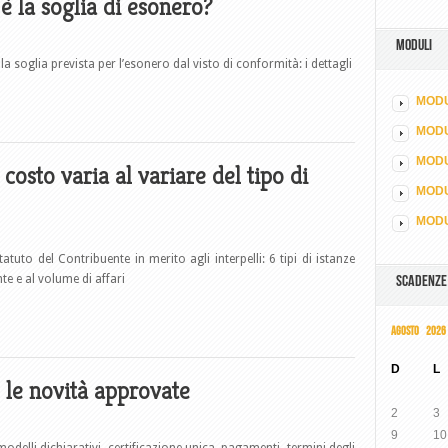
è la soglia di esonero?
MODULI
a soglia prevista per l’esonero dal visto di conformità: i dettagli
MODU
MOD
MODU
 costo varia al variare del tipo di
MODU
MODU
tuto del Contribuente in merito agli interpelli: 6 tipi di istanze
e e al volume di affari
SCADENZE
AGOSTO 2026
D
L
 le novità approvate
2
3
9
10