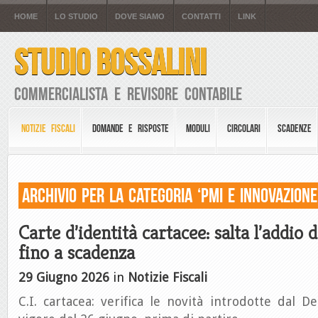
HOME
LO STUDIO
DOVE SIAMO
CONTATTI
LINK
STUDIO BOSSALINI
Commercialista e Revisore Contabile
NOTIZIE FISCALI
DOMANDE E RISPOSTE
MODULI
CIRCOLARI
SCADENZE
Archivio per la Categoria ‘PMI e Innovazione
Carte d’identità cartacee: salta l’addio d
fino a scadenza
29 Giugno 2026
in
Notizie Fiscali
C.I. cartacea: verifica le novità introdotte dal 