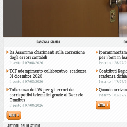
Rassegna stampa
Do
Da Assonime chiarimenti sulla correzione
Iperammortamen
degli errori contabili
per i beni in le
Inserito il 07/08/2026
Inserito il 28/07/
TCF adempimento collaborativo: scadenza
Contributi Ragio
31 dicembre 2026
scadenza dichi
Inserito il 07/08/2026
Inserito il 17/07/
Tolleranza del 5% per gli errori dei
Quando arrivano
corrispettivi telematici grazie al Decreto
Inserito il 02/07/
Omnibus
Altro »
Inserito il 07/08/2026
Altro »
ARTICOLI DELLO STUDIO