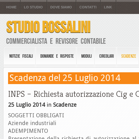
HOME
LO STUDIO
DOVE SIAMO
CONTATTI
LINK
STUDIO BOSSALINI
Commercialista e Revisore Contabile
NOTIZIE FISCALI
DOMANDE E RISPOSTE
MODULI
CIRCOLARI
SCADENZE
Scadenza del 25 Luglio 2014
INPS – Richiesta autorizzazione Cig e 
25 Luglio 2014
in
Scadenze
SOGGETTI OBBLIGATI
Aziende industriali
ADEMPIMENTO
Presentazione della richiesta di autorizzazione al