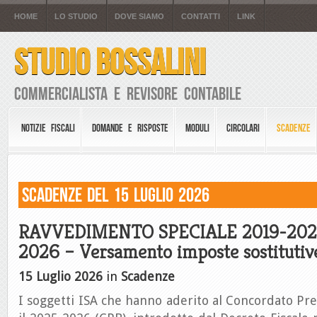
HOME
LO STUDIO
DOVE SIAMO
CONTATTI
LINK
STUDIO BOSSALINI
Commercialista e Revisore Contabile
NOTIZIE FISCALI
DOMANDE E RISPOSTE
MODULI
CIRCOLARI
SCADENZE
Scadenze del 15 Luglio 2026
RAVVEDIMENTO SPECIALE 2019-2023
2026 – Versamento imposte sostitutiv
15 Luglio 2026
in
Scadenze
I soggetti ISA che hanno aderito al Concordato Pr