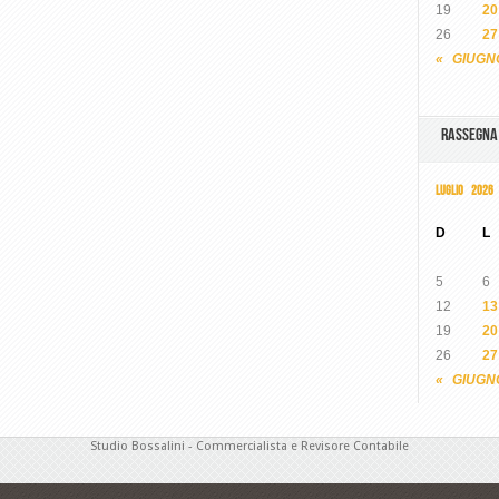
19
20
26
27
« GIUGN
RASSEGN
LUGLIO 2026
D
L
5
6
12
13
19
20
26
27
« GIUGN
Studio Bossalini - Commercialista e Revisore Contabile