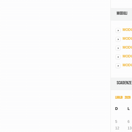
MODULI
MODU
MOD
MODU
MODU
MODU
SCADENZE
LUGLIO 2026
D
L
5
6
12
13