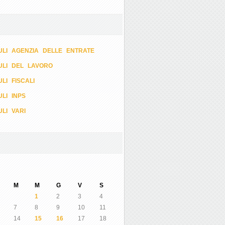
LI AGENZIA DELLE ENTRATE
ULI DEL LAVORO
LI FISCALI
LI INPS
LI VARI
M
M
G
V
S
1
2
3
4
7
8
9
10
11
14
15
16
17
18