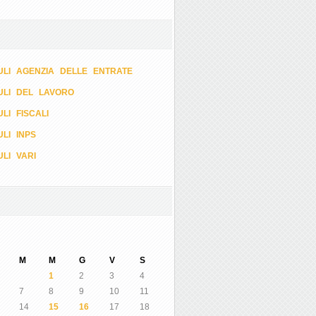
LI AGENZIA DELLE ENTRATE
ULI DEL LAVORO
LI FISCALI
LI INPS
LI VARI
M
M
G
V
S
1
2
3
4
7
8
9
10
11
14
15
16
17
18