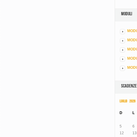
MODULI
MODU
MOD
MODU
MODU
MODU
SCADENZE
LUGLIO 2026
D
L
5
6
12
13