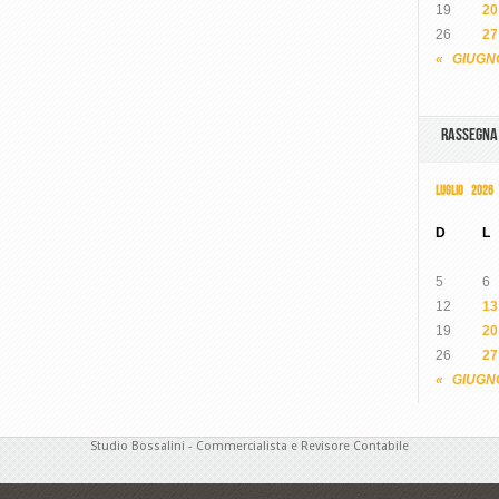
19
20
26
27
« GIUGN
RASSEGN
LUGLIO 2026
D
L
5
6
12
13
19
20
26
27
« GIUGN
Studio Bossalini - Commercialista e Revisore Contabile