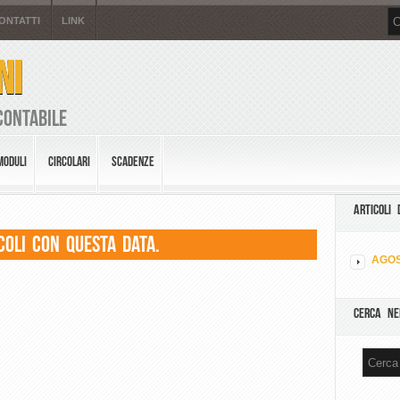
ONTATTI
LINK
NI
Contabile
MODULI
CIRCOLARI
SCADENZE
ARTICOLI 
coli con questa data.
AGOS
CERCA NE