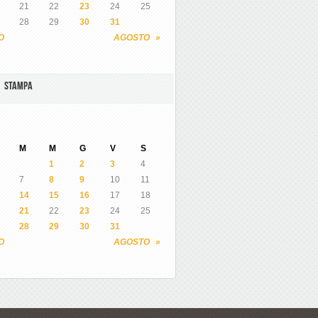
21
22
23
24
25
28
29
30
31
O
AGOSTO »
A STAMPA
M
M
G
V
S
1
2
3
4
7
8
9
10
11
14
15
16
17
18
21
22
23
24
25
28
29
30
31
O
AGOSTO »