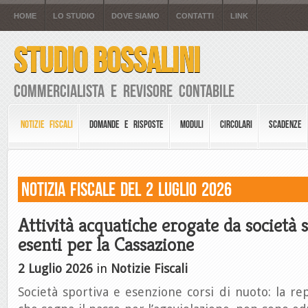
HOME
LO STUDIO
DOVE SIAMO
CONTATTI
LINK
STUDIO BOSSALINI
Commercialista e Revisore Contabile
NOTIZIE FISCALI
DOMANDE E RISPOSTE
MODULI
CIRCOLARI
SCADENZE
Notizia Fiscale del 2 Luglio 2026
Attività acquatiche erogate da società
esenti per la Cassazione
2 Luglio 2026
in
Notizie Fiscali
Società sportiva e esenzione corsi di nuoto: la rep