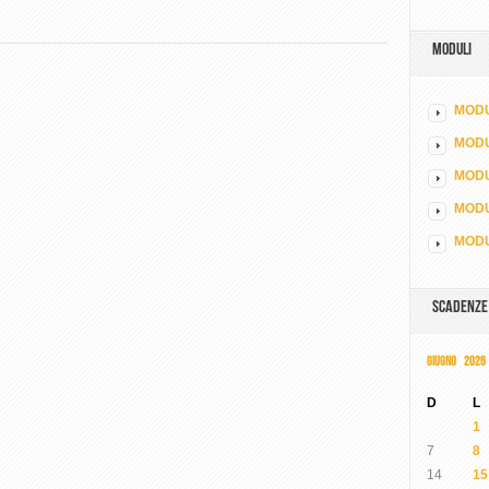
MODULI
MODU
MOD
MODU
MODU
MODU
SCADENZE
GIUGNO 2026
D
L
1
7
8
14
15