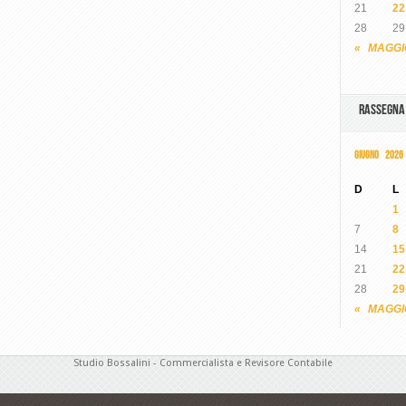
21
22
28
29
« MAGGI
RASSEGN
GIUGNO 2026
D
L
1
7
8
14
15
21
22
28
29
« MAGGI
Studio Bossalini - Commercialista e Revisore Contabile