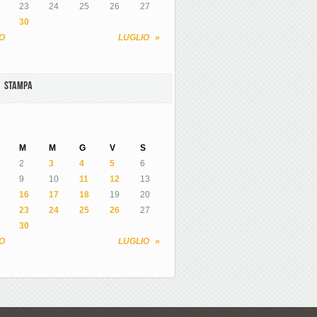
23
24
25
26
27
30
O
LUGLIO »
A STAMPA
M
M
G
V
S
2
3
4
5
6
9
10
11
12
13
16
17
18
19
20
23
24
25
26
27
30
O
LUGLIO »