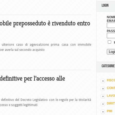
LOGIN
NOME
EMAI
mobile preposseduto è rivenduto entro
PAS
R
n ulteriore caso di agevoalzione prima casa con immobile
per averla sul secondo acquisto
CATEGORIE
definitive per l’accesso alle
FISC
CONT
LAV
efinitivo del Decreto Legislativo con le regole per la titolarità
DIRI
esso e soggetti legittimati
PMI