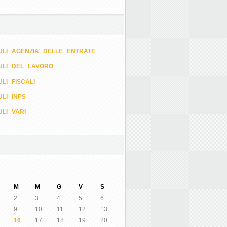
LI AGENZIA DELLE ENTRATE
ULI DEL LAVORO
LI FISCALI
LI INPS
LI VARI
M
M
G
V
S
2
3
4
5
6
9
10
11
12
13
16
17
18
19
20