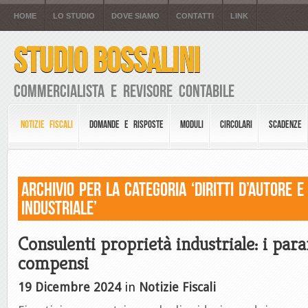
HOME
LO STUDIO
DOVE SIAMO
CONTATTI
LINK
STUDIO BOSSALINI
Commercialista e Revisore Contabile
NOTIZIE FISCALI
DOMANDE E RISPOSTE
MODULI
CIRCOLARI
SCADENZE
Archivio per la Categoria ‘Diritti d’Autore e
industriale’
Consulenti proprietà industriale: i par
compensi
19 Dicembre 2024
in
Notizie Fiscali