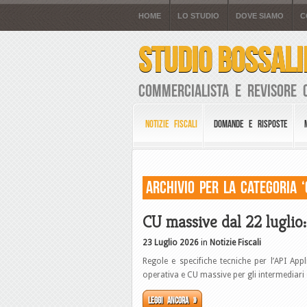
HOME
LO STUDIO
DOVE SIAMO
C
STUDIO BOSSALI
Commercialista e Revisore 
NOTIZIE FISCALI
DOMANDE E RISPOSTE
Archivio per la Categoria ‘
CU massive dal 22 luglio
23 Luglio 2026
in
Notizie Fiscali
Regole e specifiche tecniche per l’API Ap
operativa e CU massive per gli intermediari 
Leggi ancora »