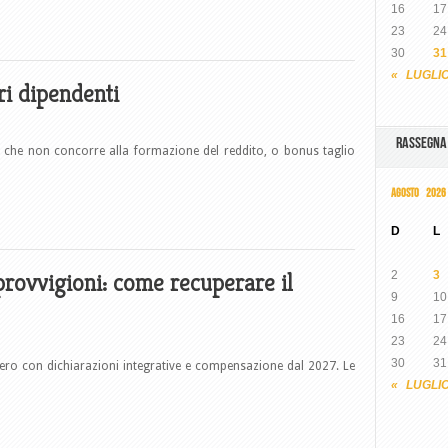
16
17
23
24
30
31
« LUGLI
i dipendenti
RASSEGN
 che non concorre alla formazione del reddito, o bonus taglio
AGOSTO 2026
D
L
provvigioni: come recuperare il
2
3
9
10
16
17
23
24
30
31
pero con dichiarazioni integrative e compensazione dal 2027. Le
« LUGLI