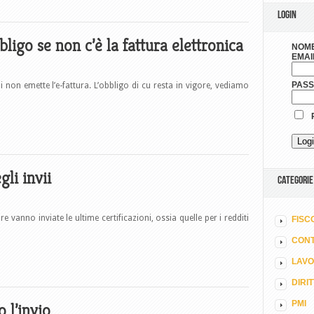
LOGIN
bbligo se non c’è la fattura elettronica
NOME
EMAI
PAS
hi non emette l’e-fattura. L’obbligo di cu resta in vigore, vediamo
R
li invii
CATEGORIE
e vanno inviate le ultime certificazioni, ossia quelle per i redditi
FISC
CONT
LAV
DIRI
PMI
 l’invio