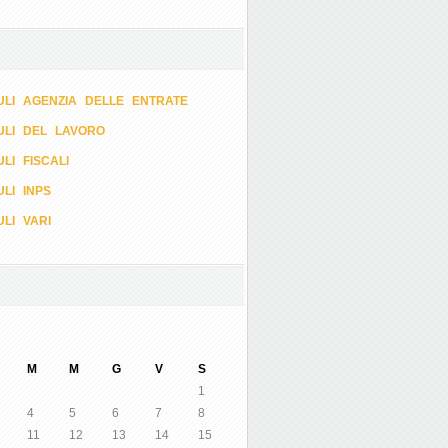
LI AGENZIA DELLE ENTRATE
ULI DEL LAVORO
LI FISCALI
LI INPS
LI VARI
M
M
G
V
S
1
4
5
6
7
8
11
12
13
14
15